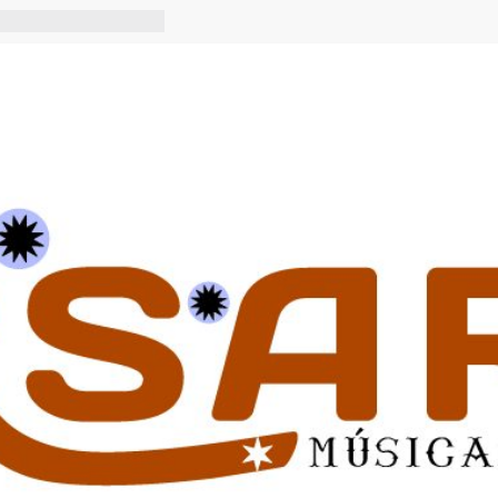
S Y ESPIRITISMO
TAVÍA EN CONCIERTO
ideoclip Oficial)
RECTO – CAFÉ
OR DE ROMA»
CIAL)